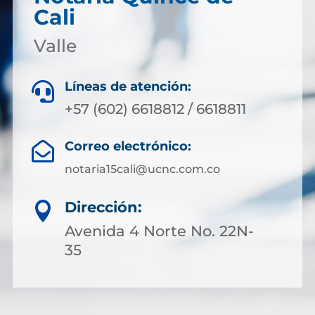
Cali
Valle
Líneas de atención:

+57 (602) 6618812 / 6618811
Correo electrónico:

notaria15cali@ucnc.com.co
Dirección:

Avenida 4 Norte No. 22N-
35