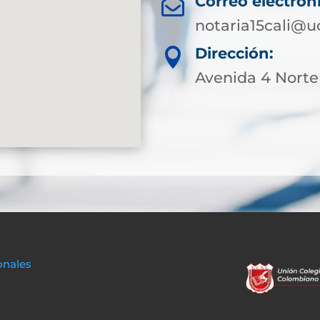
Correo electrón

notaria15cali@u
Dirección:

Avenida 4 Norte
onales