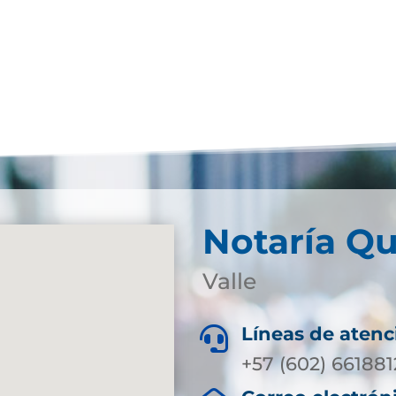
Notaría Qu
Valle
Líneas de atenc

+57 (602) 661881