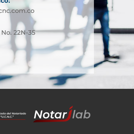
ico:
cnc.com.co
 No. 22N-35