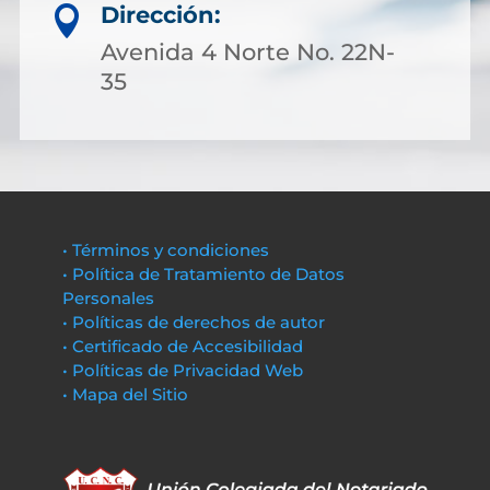
Dirección:

Avenida 4 Norte No. 22N-
35
• Términos y condiciones
• Política de Tratamiento de Datos
Personales
• Políticas de derechos de autor
• Certificado de Accesibilidad
• Políticas de Privacidad Web
• Mapa del Sitio