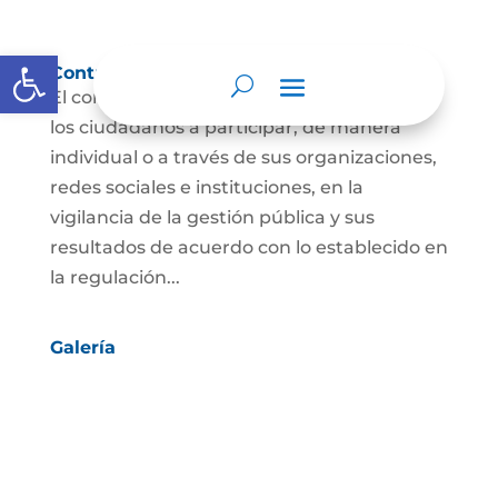
Abrir barra de herramientas
Control social
El control social es el derecho y el deber de
los ciudadanos a participar, de manera
individual o a través de sus organizaciones,
redes sociales e instituciones, en la
vigilancia de la gestión pública y sus
resultados de acuerdo con lo establecido en
la regulación...
Galería