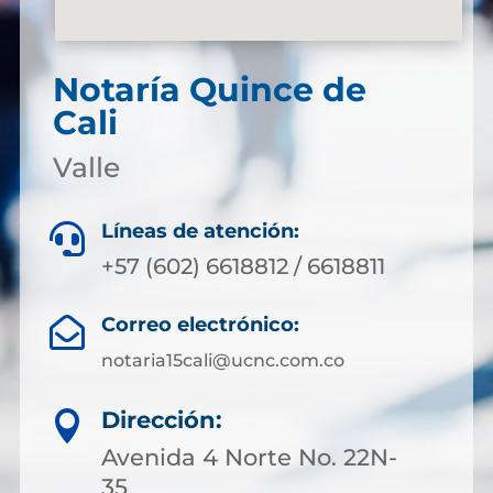
Notaría Quince de
Cali
Valle
Líneas de atención:

+57 (602) 6618812 / 6618811
Correo electrónico:

notaria15cali@ucnc.com.co
Dirección:

Avenida 4 Norte No. 22N-
35