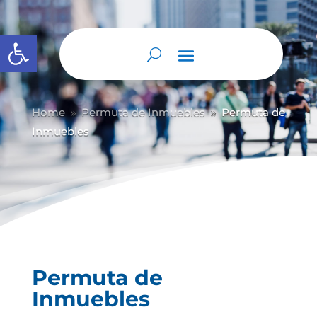
Abrir barra de herramientas
Home
Permuta de Inmuebles
Permuta de
9
9
Inmuebles
Permuta de
Inmuebles