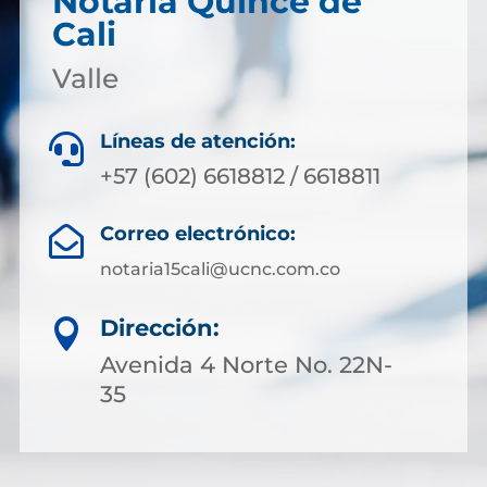
Notaría Quince de
Cali
Valle
Líneas de atención:

+57 (602) 6618812 / 6618811
Correo electrónico:

notaria15cali@ucnc.com.co
Dirección:

Avenida 4 Norte No. 22N-
35