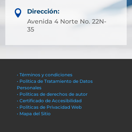
Dirección:

Avenida 4 Norte No. 22N-
35
• Términos y condiciones
• Política de Tratamiento de Datos
Personales
• Políticas de derechos de autor
• Certificado de Accesibilidad
• Políticas de Privacidad Web
• Mapa del Sitio